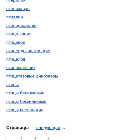
птерилия
птерозавры
птиалин
птинцеводство
птица синяя
птицевод
птицееды настоящие
птицелов
птицемлечник
птицетазовые динозавры
птицы
птицы беседковые
птицы бескильевые
птицы веслоногие
Страницы
следующая
→
1
2
3
4