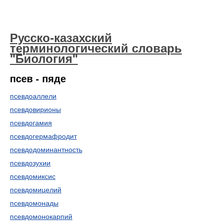
Русско-казахский
терминологический словарь
"Биология"
псев - пяде
псевдоаллели
псевдовирионы
псевдогамия
псевдогермафродит
псевдодоминантность
псевдозухии
псевдомиксис
псевдомицелий
псевдомонады
псевдомонокарпий