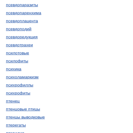
псевдопаразиты
псевдопаренхима
псевдоплацента
псевдоподий
псевдоредукция
псевдотрахеи
псилотовые
псилофиты
психика
психоламаркизм
психрофиллы
психрофиты
птенец
птенцовые птицы
птенцы выводковые
птерегаты